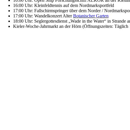
10:00 Uhr: Open Ship Forschungsschiff ALKOR an der Kiel
16:00 Uhr: Kleinfeldtennis auf dem Nordmarksportfeld
17:00 Uhr: Fallschirmspringer über dem Norder / Nordmarkspor
17:00 Uhr: Wandelkonzert Alter
Botanischer Garten
18:00 Uhr: Seglergottesdienst „Wade in the Water“ in Strande 
Kieler-Woche-Jahrmarkt an der Hörn (Öffnungszeiten: Täglich 