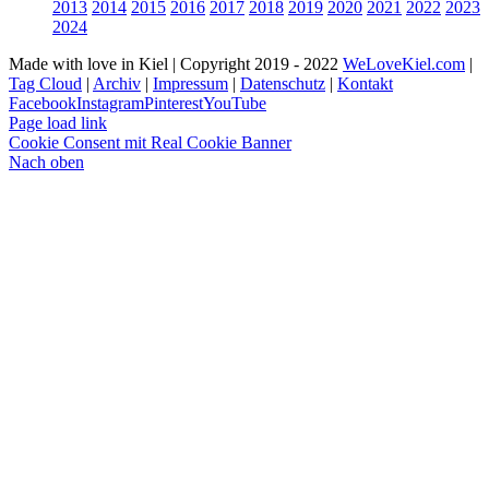
2013
2014
2015
2016
2017
2018
2019
2020
2021
2022
2023
2024
Made with love in Kiel | Copyright 2019 - 2022
WeLoveKiel.com
|
Tag Cloud
|
Archiv
|
Impressum
|
Datenschutz
|
Kontakt
Facebook
Instagram
Pinterest
YouTube
Page load link
Cookie Consent mit Real Cookie Banner
Nach oben