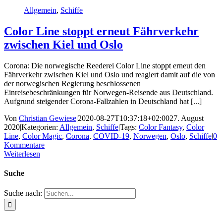
Allgemein
,
Schiffe
Color Line stoppt erneut Fährverkehr
zwischen Kiel und Oslo
Corona: Die norwegische Reederei Color Line stoppt erneut den
Fährverkehr zwischen Kiel und Oslo und reagiert damit auf die von
der norwegischen Regierung beschlossenen
Einreisebeschränkungen für Norwegen-Reisende aus Deutschland.
Aufgrund steigender Corona-Fallzahlen in Deutschland hat [...]
Von
Christian Gewiese
|
2020-08-27T10:37:18+02:00
27. August
2020
|
Kategorien:
Allgemein
,
Schiffe
|
Tags:
Color Fantasy
,
Color
Line
,
Color Magic
,
Corona
,
COVID-19
,
Norwegen
,
Oslo
,
Schiffe
|
0
Kommentare
Weiterlesen
Suche
Suche nach: