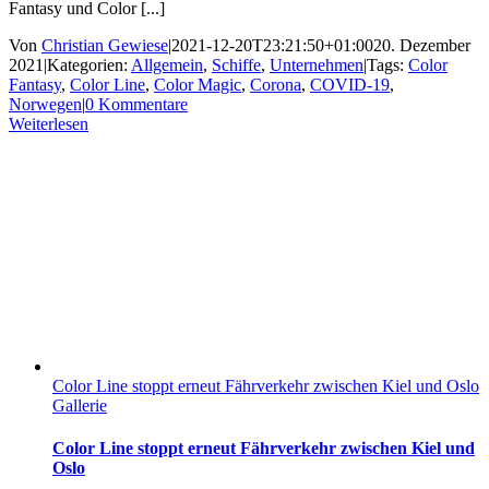
Fantasy und Color [...]
Von
Christian Gewiese
|
2021-12-20T23:21:50+01:00
20. Dezember
2021
|
Kategorien:
Allgemein
,
Schiffe
,
Unternehmen
|
Tags:
Color
Fantasy
,
Color Line
,
Color Magic
,
Corona
,
COVID-19
,
Norwegen
|
0 Kommentare
Weiterlesen
Color Line stoppt erneut Fährverkehr zwischen Kiel und Oslo
Gallerie
Color Line stoppt erneut Fährverkehr zwischen Kiel und
Oslo