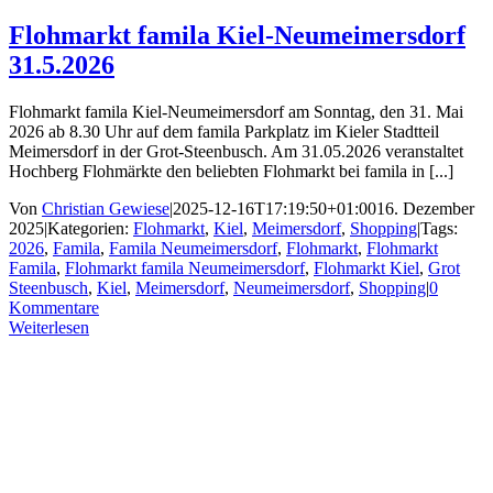
Flohmarkt famila Kiel-Neumeimersdorf
31.5.2026
Flohmarkt famila Kiel-Neumeimersdorf am Sonntag, den 31. Mai
2026 ab 8.30 Uhr auf dem famila Parkplatz im Kieler Stadtteil
Meimersdorf in der Grot-Steenbusch. Am 31.05.2026 veranstaltet
Hochberg Flohmärkte den beliebten Flohmarkt bei famila in [...]
Von
Christian Gewiese
|
2025-12-16T17:19:50+01:00
16. Dezember
2025
|
Kategorien:
Flohmarkt
,
Kiel
,
Meimersdorf
,
Shopping
|
Tags:
2026
,
Famila
,
Famila Neumeimersdorf
,
Flohmarkt
,
Flohmarkt
Famila
,
Flohmarkt famila Neumeimersdorf
,
Flohmarkt Kiel
,
Grot
Steenbusch
,
Kiel
,
Meimersdorf
,
Neumeimersdorf
,
Shopping
|
0
Kommentare
Weiterlesen