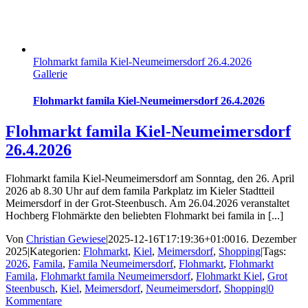
Flohmarkt famila Kiel-Neumeimersdorf 26.4.2026
Gallerie
Flohmarkt famila Kiel-Neumeimersdorf 26.4.2026
Flohmarkt famila Kiel-Neumeimersdorf
26.4.2026
Flohmarkt famila Kiel-Neumeimersdorf am Sonntag, den 26. April
2026 ab 8.30 Uhr auf dem famila Parkplatz im Kieler Stadtteil
Meimersdorf in der Grot-Steenbusch. Am 26.04.2026 veranstaltet
Hochberg Flohmärkte den beliebten Flohmarkt bei famila in [...]
Von
Christian Gewiese
|
2025-12-16T17:19:36+01:00
16. Dezember
2025
|
Kategorien:
Flohmarkt
,
Kiel
,
Meimersdorf
,
Shopping
|
Tags:
2026
,
Famila
,
Famila Neumeimersdorf
,
Flohmarkt
,
Flohmarkt
Famila
,
Flohmarkt famila Neumeimersdorf
,
Flohmarkt Kiel
,
Grot
Steenbusch
,
Kiel
,
Meimersdorf
,
Neumeimersdorf
,
Shopping
|
0
Kommentare