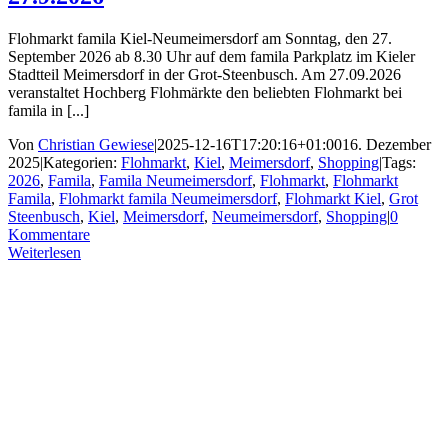
Flohmarkt famila Kiel-Neumeimersdorf am Sonntag, den 27.
September 2026 ab 8.30 Uhr auf dem famila Parkplatz im Kieler
Stadtteil Meimersdorf in der Grot-Steenbusch. Am 27.09.2026
veranstaltet Hochberg Flohmärkte den beliebten Flohmarkt bei
famila in [...]
Von
Christian Gewiese
|
2025-12-16T17:20:16+01:00
16. Dezember
2025
|
Kategorien:
Flohmarkt
,
Kiel
,
Meimersdorf
,
Shopping
|
Tags:
2026
,
Famila
,
Famila Neumeimersdorf
,
Flohmarkt
,
Flohmarkt
Famila
,
Flohmarkt famila Neumeimersdorf
,
Flohmarkt Kiel
,
Grot
Steenbusch
,
Kiel
,
Meimersdorf
,
Neumeimersdorf
,
Shopping
|
0
Kommentare
Weiterlesen