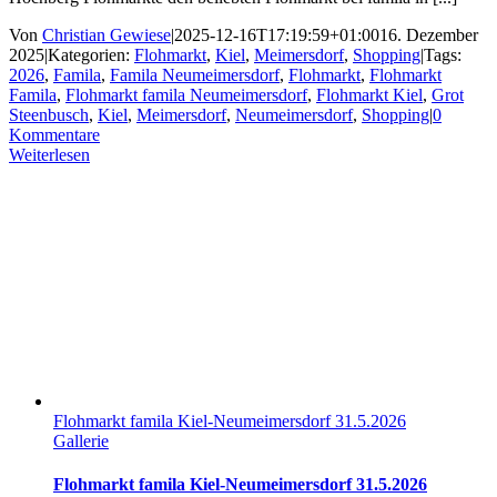
Von
Christian Gewiese
|
2025-12-16T17:19:59+01:00
16. Dezember
2025
|
Kategorien:
Flohmarkt
,
Kiel
,
Meimersdorf
,
Shopping
|
Tags:
2026
,
Famila
,
Famila Neumeimersdorf
,
Flohmarkt
,
Flohmarkt
Famila
,
Flohmarkt famila Neumeimersdorf
,
Flohmarkt Kiel
,
Grot
Steenbusch
,
Kiel
,
Meimersdorf
,
Neumeimersdorf
,
Shopping
|
0
Kommentare
Weiterlesen
Flohmarkt famila Kiel-Neumeimersdorf 31.5.2026
Gallerie
Flohmarkt famila Kiel-Neumeimersdorf 31.5.2026