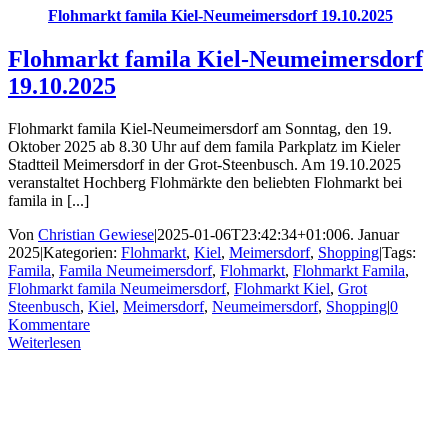
Flohmarkt famila Kiel-Neumeimersdorf 19.10.2025
Flohmarkt famila Kiel-Neumeimersdorf
19.10.2025
Flohmarkt famila Kiel-Neumeimersdorf am Sonntag, den 19.
Oktober 2025 ab 8.30 Uhr auf dem famila Parkplatz im Kieler
Stadtteil Meimersdorf in der Grot-Steenbusch. Am 19.10.2025
veranstaltet Hochberg Flohmärkte den beliebten Flohmarkt bei
famila in [...]
Von
Christian Gewiese
|
2025-01-06T23:42:34+01:00
6. Januar
2025
|
Kategorien:
Flohmarkt
,
Kiel
,
Meimersdorf
,
Shopping
|
Tags:
Famila
,
Famila Neumeimersdorf
,
Flohmarkt
,
Flohmarkt Famila
,
Flohmarkt famila Neumeimersdorf
,
Flohmarkt Kiel
,
Grot
Steenbusch
,
Kiel
,
Meimersdorf
,
Neumeimersdorf
,
Shopping
|
0
Kommentare
Weiterlesen