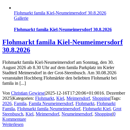
Flohmarkt famila Kiel-Neumeimersdorf 30.8.2026
Gallerie
Flohmarkt famila Kiel-Neumeimersdorf 30.8.2026
Flohmarkt famila Kiel-Neumeimersdorf
30.8.2026
Flohmarkt famila Kiel-Neumeimersdorf am Sonntag, den 30.
August 2026 ab 8.30 Uhr auf dem famila Parkplatz im Kieler
Stadtteil Meimersdorf in der Grot-Steenbusch. Am 30.08.2026
veranstaltet Hochberg Flohmärkte den beliebten Flohmarkt bei
famila in [...]
Von
Christian Gewiese
|
2025-12-16T17:20:06+01:00
16. Dezember
2025
|
Kategorien:
Flohmarkt
,
Kiel
,
Meimersdorf
,
Shopping
|
Tags:
2026
,
Famila
,
Famila Neumeimersdorf
,
Flohmarkt
,
Flohmarkt
Famila
,
Flohmarkt famila Neumeimersdorf
,
Flohmarkt Kiel
,
Grot
Steenbusch
,
Kiel
,
Meimersdorf
,
Neumeimersdorf
,
Shopping
|
0
Kommentare
Weiterlesen