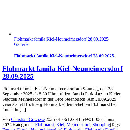
Flohmarkt famila Kiel-Neumeimersdorf 28.09.2025
Gallerie
Flohmarkt famila Kiel-Neumeimersdorf 28.09.2025
Flohmarkt famila Kiel-Neumeimersdorf
28.09.2025
Flohmarkt famila Kiel-Neumeimersdorf am Sonntag, den 28.
September 2025 ab 8.30 Uhr auf dem famila Parkplatz im Kieler
Stadtteil Meimersdorf in der Grot-Steenbusch. Am 28.09.2025
veranstaltet Hochberg Flohmärkte den beliebten Flohmarkt bei
famila in [...]
Von
Christian Gewiese
|
2025-01-06T23:41:53+01:00
6. Januar
2025
|
Kategorien:
Flohmarkt
,
Kiel
,
Meimersdorf
,
Shopping
|
Tags:
Famila
,
Famila Neumeimersdorf
,
Flohmarkt
,
Flohmarkt Famila
,