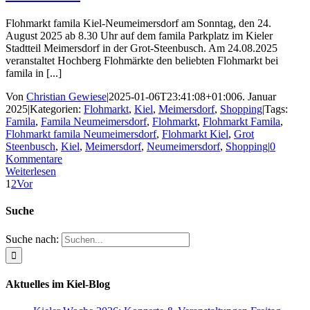
Flohmarkt famila Kiel-Neumeimersdorf am Sonntag, den 24.
August 2025 ab 8.30 Uhr auf dem famila Parkplatz im Kieler
Stadtteil Meimersdorf in der Grot-Steenbusch. Am 24.08.2025
veranstaltet Hochberg Flohmärkte den beliebten Flohmarkt bei
famila in [...]
Von
Christian Gewiese
|
2025-01-06T23:41:08+01:00
6. Januar
2025
|
Kategorien:
Flohmarkt
,
Kiel
,
Meimersdorf
,
Shopping
|
Tags:
Famila
,
Famila Neumeimersdorf
,
Flohmarkt
,
Flohmarkt Famila
,
Flohmarkt famila Neumeimersdorf
,
Flohmarkt Kiel
,
Grot
Steenbusch
,
Kiel
,
Meimersdorf
,
Neumeimersdorf
,
Shopping
|
0
Kommentare
Weiterlesen
1
2
Vor
Suche
Suche nach:
Aktuelles im Kiel-Blog