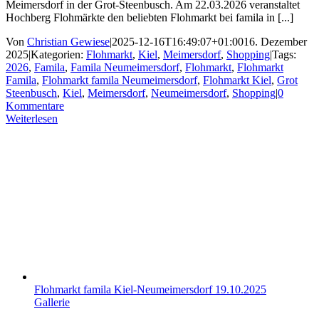
Meimersdorf in der Grot-Steenbusch. Am 22.03.2026 veranstaltet
Hochberg Flohmärkte den beliebten Flohmarkt bei famila in [...]
Von
Christian Gewiese
|
2025-12-16T16:49:07+01:00
16. Dezember
2025
|
Kategorien:
Flohmarkt
,
Kiel
,
Meimersdorf
,
Shopping
|
Tags:
2026
,
Famila
,
Famila Neumeimersdorf
,
Flohmarkt
,
Flohmarkt
Famila
,
Flohmarkt famila Neumeimersdorf
,
Flohmarkt Kiel
,
Grot
Steenbusch
,
Kiel
,
Meimersdorf
,
Neumeimersdorf
,
Shopping
|
0
Kommentare
Weiterlesen
Flohmarkt famila Kiel-Neumeimersdorf 19.10.2025
Gallerie