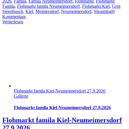
2026
,
Famila
,
Famila Neumeimersdorf
,
Flohmarkt
,
Flohmarkt
Famila
,
Flohmarkt famila Neumeimersdorf
,
Flohmarkt Kiel
,
Grot
Steenbusch
,
Kiel
,
Meimersdorf
,
Neumeimersdorf
,
Shopping
|
0
Kommentare
Weiterlesen
Flohmarkt famila Kiel-Neumeimersdorf 27.9.2026
Gallerie
Flohmarkt famila Kiel-Neumeimersdorf 27.9.2026
Flohmarkt famila Kiel-Neumeimersdorf
27.9.2026