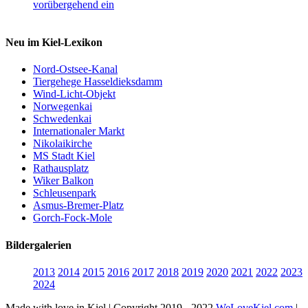
vorübergehend ein
Neu im Kiel-Lexikon
Nord-Ostsee-Kanal
Tiergehege Hasseldieksdamm
Wind-Licht-Objekt
Norwegenkai
Schwedenkai
Internationaler Markt
Nikolaikirche
MS Stadt Kiel
Rathausplatz
Wiker Balkon
Schleusenpark
Asmus-Bremer-Platz
Gorch-Fock-Mole
Bildergalerien
2013
2014
2015
2016
2017
2018
2019
2020
2021
2022
2023
2024
Made with love in Kiel | Copyright 2019 - 2022
WeLoveKiel.com
|