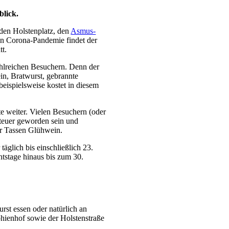
blick.
 den Holstenplatz, den
Asmus-
en Corona-Pandemie findet der
tt.
ahlreichen Besuchern. Denn der
in, Bratwurst, gebrannte
eispielsweise kostet in diesem
e weiter. Vielen Besuchern (oder
 teuer geworden sein und
ar Tassen Glühwein.
äglich bis einschließlich 23.
stage hinaus bis zum 30.
st essen oder natürlich an
ienhof sowie der Holstenstraße