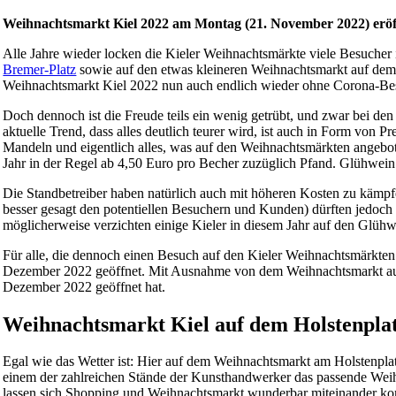
Weihnachtsmarkt Kiel 2022 am Montag (21. November 2022) eröffn
Alle Jahre wieder locken die Kieler Weihnachtsmärkte viele Besucher 
Bremer-Platz
sowie auf den etwas kleineren Weihnachtsmarkt auf dem 
Weihnachtsmarkt Kiel 2022 nun auch endlich wieder ohne Corona-Be
Doch dennoch ist die Freude teils ein wenig getrübt, und zwar bei d
aktuelle Trend, dass alles deutlich teurer wird, ist auch in Form von
Mandeln und eigentlich alles, was auf den Weihnachtsmärkten angebote
Jahr in der Regel ab 4,50 Euro pro Becher zuzüglich Pfand. Glühwei
Die Standbetreiber haben natürlich auch mit höheren Kosten zu kämpf
besser gesagt den potentiellen Besuchern und Kunden) dürften jedoch 
möglicherweise verzichten einige Kieler in diesem Jahr auf den Glüh
Für alle, die dennoch einen Besuch auf den Kieler Weihnachtsmärkten p
Dezember 2022 geöffnet. Mit Ausnahme von dem Weihnachtsmarkt auf 
Dezember 2022 geöffnet hat.
Weihnachtsmarkt Kiel auf dem Holstenpla
Egal wie das Wetter ist: Hier auf dem Weihnachtsmarkt am Holstenpl
einem der zahlreichen Stände der Kunsthandwerker das passende Wei
lassen sich Shopping und Weihnachtsmarkt wunderbar miteinander ko