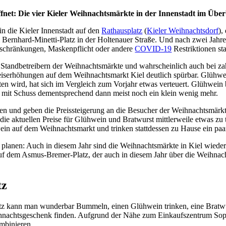
et: Die vier Kieler Weihnachtsmärkte in der Innenstadt im Über
in die Kieler Innenstadt auf den
Rathausplatz
(
Kieler Weihnachtsdorf
),
Bernhard-Minetti-Platz in der Holtenauer Straße. Und nach zwei Jahr
schränkungen, Maskenpflicht oder andere
COVID-19
Restriktionen sta
en Standbetreibern der Weihnachtsmärkte und wahrscheinlich auch bei z
 Preiserhöhungen auf dem Weihnachtsmarkt Kiel deutlich spürbar. Glühwe
n wird, hat sich im Vergleich zum Vorjahr etwas verteuert. Glühwein b
n mit Schuss dementsprechend dann meist noch ein klein wenig mehr.
en und geben die Preissteigerung an die Besucher der Weihnachtsmärkt
die aktuellen Preise für Glühwein und Bratwurst mittlerweile etwas zu
wein auf dem Weihnachtsmarkt und trinken stattdessen zu Hause ein pa
lanen: Auch in diesem Jahr sind die Weihnachtsmärkte in Kiel wieder t
dem Asmus-Bremer-Platz, der auch in diesem Jahr über die Weihnacht
tz
atz kann man wunderbar Bummeln, einen Glühwein trinken, eine Bratwur
hnachtsgeschenk finden. Aufgrund der Nähe zum Einkaufszentrum Soph
mbinieren.