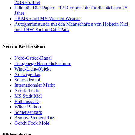
2019 eröffnet
Lillebräu Bier Papier – 12 Bier pro Jahr für die nächsten 25
Jahre
TKMS kauft MV Werften Wismar
Autogrammstunde mit den Mannschaften von Holstein Kiel
und THW Kiel im Citti-Park
Neu im Kiel-Lexikon
Nord-Ostsee-Kanal
Tiergehege Hasseldieksdamm
Wind-Licht-Objekt
Norwegenkai
Schwedenkai
Internationaler Markt
Nikolaikirche
MS Stadt Kiel
Rathausplatz
Wiker Balkon
Schleusenpark
Asmus-Bremer-Platz
Gorch-Fock-Mole
Bildergalerien