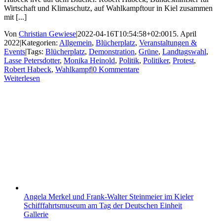
Wirtschaft und Klimaschutz, auf Wahlkampftour in Kiel zusammen
mit [...]
Von
Christian Gewiese
|
2022-04-16T10:54:58+02:00
15. April
2022
|
Kategorien:
Allgemein
,
Blücherplatz
,
Veranstaltungen &
Events
|
Tags:
Blücherplatz
,
Demonstration
,
Grüne
,
Landtagswahl
,
Lasse Petersdotter
,
Monika Heinold
,
Politik
,
Politiker
,
Protest
,
Robert Habeck
,
Wahlkampf
|
0 Kommentare
Weiterlesen
Angela Merkel und Frank-Walter Steinmeier im Kieler
Schifffahrtsmuseum am Tag der Deutschen Einheit
Gallerie