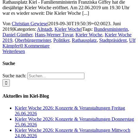
Rathausplatz Kiel - Familienministerin Franziska Giffey hat die
diesjährige Kieler Woche eröffnet. Am 22.06.2019 um 19.30 Uhr
war es wieder soweit: Die Kieler Woche [...]
Von
Christian Gewiese
|
2019-09-30T19:50:39+02:00
23. Juni
2019
|
Kategorien:
Altstadt
,
Kieler Woche
|
Tags:
Bundesministerin
,
Daniel Günther
,
Hans-Werner Tovar
,
Kieler Woche
,
Kieler Woche
2019
,
Oberbürgermeister
,
Politiker
,
Rathausplatz
,
Stadtpräsident
,
Ulf
Kämpfer
|
0 Kommentare
Weiterlesen
Suche
Suche nach:
Aktuelles im Kiel-Blog
Kieler Woche 2026: Konzerte & Veranstaltungen Freitag
26.06.2026
Kieler Woche 2026: Konzerte & Veranstaltungen Donnerstag
25.06.2026
Kieler Woche 2026: Konzerte & Veranstaltungen Mittwoch
24.06.2026