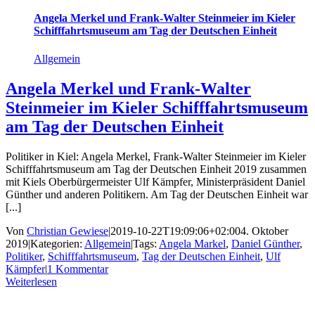
Angela Merkel und Frank-Walter Steinmeier im Kieler
Schifffahrtsmuseum am Tag der Deutschen Einheit
Allgemein
Angela Merkel und Frank-Walter
Steinmeier im Kieler Schifffahrtsmuseum
am Tag der Deutschen Einheit
Politiker in Kiel: Angela Merkel, Frank-Walter Steinmeier im Kieler
Schifffahrtsmuseum am Tag der Deutschen Einheit 2019 zusammen
mit Kiels Oberbürgermeister Ulf Kämpfer, Ministerpräsident Daniel
Günther und anderen Politikern. Am Tag der Deutschen Einheit war
[...]
Von
Christian Gewiese
|
2019-10-22T19:09:06+02:00
4. Oktober
2019
|
Kategorien:
Allgemein
|
Tags:
Angela Markel
,
Daniel Günther
,
Politiker
,
Schifffahrtsmuseum
,
Tag der Deutschen Einheit
,
Ulf
Kämpfer
|
1 Kommentar
Weiterlesen