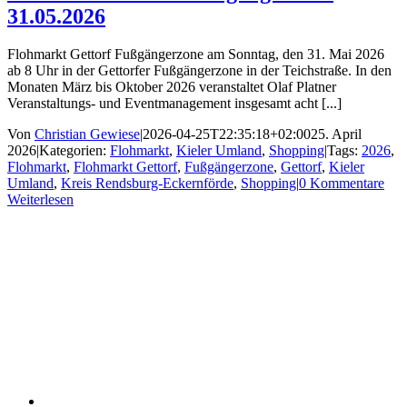
31.05.2026
Flohmarkt Gettorf Fußgängerzone am Sonntag, den 31. Mai 2026
ab 8 Uhr in der Gettorfer Fußgängerzone in der Teichstraße. In den
Monaten März bis Oktober 2026 veranstaltet Olaf Platner
Veranstaltungs- und Eventmanagement insgesamt acht [...]
Von
Christian Gewiese
|
2026-04-25T22:35:18+02:00
25. April
2026
|
Kategorien:
Flohmarkt
,
Kieler Umland
,
Shopping
|
Tags:
2026
,
Flohmarkt
,
Flohmarkt Gettorf
,
Fußgängerzone
,
Gettorf
,
Kieler
Umland
,
Kreis Rendsburg-Eckernförde
,
Shopping
|
0 Kommentare
Weiterlesen