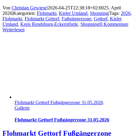
Von
Christian Gewiese
|
2026-04-25T22:38:18+02:00
25. April
2026
|
Kategorien:
Flohmarkt
,
Kieler Umland
,
Shopping
|
Tags:
2026
,
Flohmarkt
,
Flohmarkt Gettorf
,
Fußgängerzone
,
Gettorf
,
Kieler
Umland
,
Kreis Rendsburg-Eckernförde
,
Shopping
|
0 Kommentare
Weiterlesen
Flohmarkt Gettorf Fußgängerzone 31.05.2026
Gallerie
Flohmarkt Gettorf Fußgängerzone 31.05.2026
Flohmarkt Gettorf Fußgängerzone