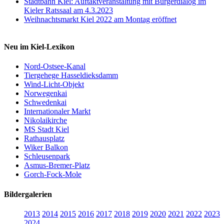
Stadtbahn Kiel: Auftaktveranstaltung mit Bürgerdialog im
Kieler Ratssaal am 4.3.2023
Weihnachtsmarkt Kiel 2022 am Montag eröffnet
Neu im Kiel-Lexikon
Nord-Ostsee-Kanal
Tiergehege Hasseldieksdamm
Wind-Licht-Objekt
Norwegenkai
Schwedenkai
Internationaler Markt
Nikolaikirche
MS Stadt Kiel
Rathausplatz
Wiker Balkon
Schleusenpark
Asmus-Bremer-Platz
Gorch-Fock-Mole
Bildergalerien
2013
2014
2015
2016
2017
2018
2019
2020
2021
2022
2023
2024