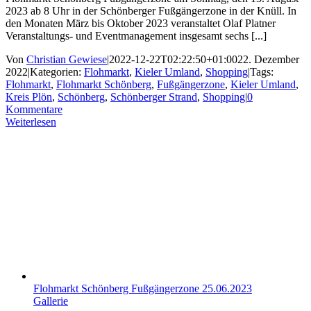
2023 ab 8 Uhr in der Schönberger Fußgängerzone in der Knüll. In
den Monaten März bis Oktober 2023 veranstaltet Olaf Platner
Veranstaltungs- und Eventmanagement insgesamt sechs [...]
Von
Christian Gewiese
|
2022-12-22T02:22:50+01:00
22. Dezember
2022
|
Kategorien:
Flohmarkt
,
Kieler Umland
,
Shopping
|
Tags:
Flohmarkt
,
Flohmarkt Schönberg
,
Fußgängerzone
,
Kieler Umland
,
Kreis Plön
,
Schönberg
,
Schönberger Strand
,
Shopping
|
0
Kommentare
Weiterlesen
Flohmarkt Schönberg Fußgängerzone 25.06.2023
Gallerie