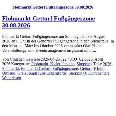
Flohmarkt Gettorf Fußgängerzone 30.08.2026
Flohmarkt Gettorf Fußgängerzone
30.08.2026
Flohmarkt Gettorf Fußgängerzone am Sonntag, den 30. August
2026 ab 8 Uhr in der Gettorfer Fußgängerzone in der Teichstraße. In
den Monaten März bis Oktober 2026 veranstaltet Olaf Platner
Veranstaltungs- und Eventmanagement insgesamt acht [...]
Von
Christian Gewiese
|
2026-04-25T22:43:00+02:00
25. April
2026
|
Kategorien:
Flohmarkt
,
Kieler Umland
,
Shopping
|
Tags:
2026
,
Flohmarkt
,
Flohmarkt Gettorf
,
Fußgängerzone
,
Gettorf
,
Kieler
Umland
,
Kreis Rendsburg-Eckernförde
,
Shopping
|
0 Kommentare
Weiterlesen