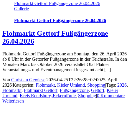
Flohmarkt Gettorf Fußgängerzone 26.04.2026
Gallerie
Flohmarkt Gettorf Fußgängerzone 26.04.2026
Flohmarkt Gettorf Fußgängerzone
26.04.2026
Flohmarkt Gettorf Fußgängerzone am Sonntag, den 26. April 2026
ab 8 Uhr in der Gettorfer Fußgängerzone in der Teichstraße. In den
Monaten März bis Oktober 2026 veranstaltet Olaf Platner
Veranstaltungs- und Eventmanagement insgesamt acht [...]
Von
Christian Gewiese
|
2026-04-25T22:26:28+02:00
25. April
2026
|
Kategorien:
Flohmarkt
,
Kieler Umland
,
Shopping
|
Tags:
2026
,
Flohmarkt
,
Flohmarkt Gettorf
,
Fußgängerzone
,
Gettorf
,
Kieler
Umland
,
Kreis Rendsburg-Eckernförde
,
Shopping
|
0 Kommentare
Weiterlesen