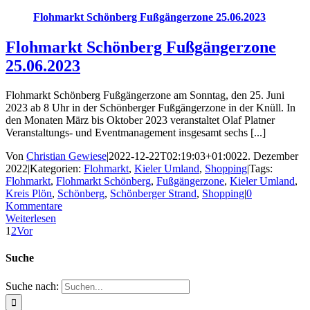
Flohmarkt Schönberg Fußgängerzone 25.06.2023
Flohmarkt Schönberg Fußgängerzone
25.06.2023
Flohmarkt Schönberg Fußgängerzone am Sonntag, den 25. Juni
2023 ab 8 Uhr in der Schönberger Fußgängerzone in der Knüll. In
den Monaten März bis Oktober 2023 veranstaltet Olaf Platner
Veranstaltungs- und Eventmanagement insgesamt sechs [...]
Von
Christian Gewiese
|
2022-12-22T02:19:03+01:00
22. Dezember
2022
|
Kategorien:
Flohmarkt
,
Kieler Umland
,
Shopping
|
Tags:
Flohmarkt
,
Flohmarkt Schönberg
,
Fußgängerzone
,
Kieler Umland
,
Kreis Plön
,
Schönberg
,
Schönberger Strand
,
Shopping
|
0
Kommentare
Weiterlesen
1
2
Vor
Suche
Suche nach: