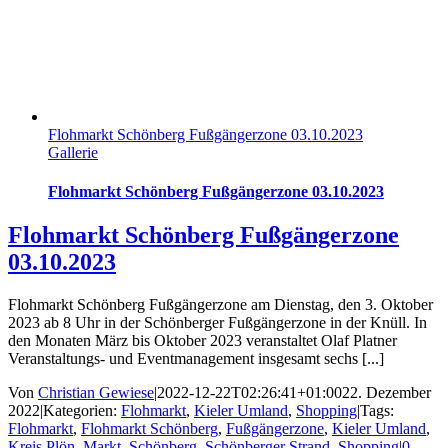
Flohmarkt Schönberg Fußgängerzone 03.10.2023
Gallerie
Flohmarkt Schönberg Fußgängerzone 03.10.2023
Flohmarkt Schönberg Fußgängerzone
03.10.2023
Flohmarkt Schönberg Fußgängerzone am Dienstag, den 3. Oktober
2023 ab 8 Uhr in der Schönberger Fußgängerzone in der Knüll. In
den Monaten März bis Oktober 2023 veranstaltet Olaf Platner
Veranstaltungs- und Eventmanagement insgesamt sechs [...]
Von
Christian Gewiese
|
2022-12-22T02:26:41+01:00
22. Dezember
2022
|
Kategorien:
Flohmarkt
,
Kieler Umland
,
Shopping
|
Tags:
Flohmarkt
,
Flohmarkt Schönberg
,
Fußgängerzone
,
Kieler Umland
,
Kreis Plön
,
Markt
,
Schönberg
,
Schönberger Strand
,
Shopping
|
0