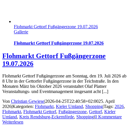
Flohmarkt Gettorf Fußgängerzone 19.07.2026
Gallerie
Flohmarkt Gettorf Fußgängerzone 19.07.2026
Flohmarkt Gettorf Fußgängerzone
19.07.2026
Flohmarkt Gettorf Fußgängerzone am Sonntag, den 19. Juli 2026 ab
8 Uhr in der Gettorfer Fußgängerzone in der Teichstraße. In den
Monaten März bis Oktober 2026 veranstaltet Olaf Platner
Veranstaltungs- und Eventmanagement insgesamt acht [...]
Von
Christian Gewiese
|
2026-04-25T22:40:58+02:00
25. April
2026
|
Kategorien:
Flohmarkt
,
Kieler Umland
,
Shopping
|
Tags:
2026
,
Flohmarkt
,
Flohmarkt Gettorf
,
Fußgängerzone
,
Gettorf
,
Kieler
Umland
,
Kreis Rendsburg-Eckernförde
,
Shopping
|
0 Kommentare
Weiterlesen