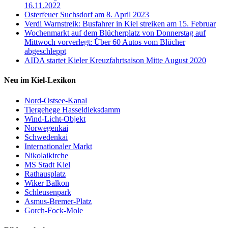
16.11.2022
Osterfeuer Suchsdorf am 8. April 2023
Verdi Warnstreik: Busfahrer in Kiel streiken am 15. Februar
Wochenmarkt auf dem Blücherplatz von Donnerstag auf
Mittwoch vorverlegt: Über 60 Autos vom Blücher
abgeschleppt
AIDA startet Kieler Kreuzfahrtsaison Mitte August 2020
Neu im Kiel-Lexikon
Nord-Ostsee-Kanal
Tiergehege Hasseldieksdamm
Wind-Licht-Objekt
Norwegenkai
Schwedenkai
Internationaler Markt
Nikolaikirche
MS Stadt Kiel
Rathausplatz
Wiker Balkon
Schleusenpark
Asmus-Bremer-Platz
Gorch-Fock-Mole