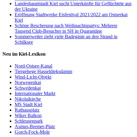
Landeshauptstadt Kiel sucht Unterkünfte für Geflüchtete aus
der Ukraine
Eröffnung Stadtwerke Eisfestival 2021/2022 am Ostseekai
Kiel
Schöne Bescherung nach Weihnachtspartys: Mehrere
Tausend Club-Besucher in SH in Quarantäne
Sommerwetter zieht viele Badegäste an den Strand in
Schilksee
Neu im Kiel-Lexikon
Nord-Ostsee-Kanal
Tiergehege Hasseldieksdamm
Wind-Licht-Objekt
Norwegenkai
Schwedenkai
Internationaler Markt
Nikolaikirche
MS Stadt Kiel
Rathausplatz
Wiker Balkon
Schleusenpark
Asmus-Bremer-Platz
Gorch-Fock-Mole